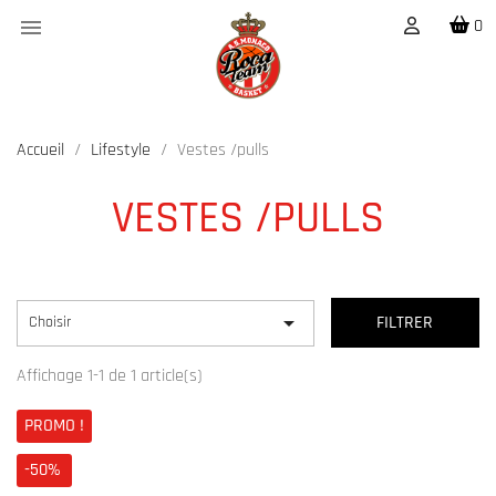

0
Accueil
Lifestyle
Vestes /pulls
VESTES /PULLS

Choisir
FILTRER
Affichage 1-1 de 1 article(s)
PROMO !
-50%