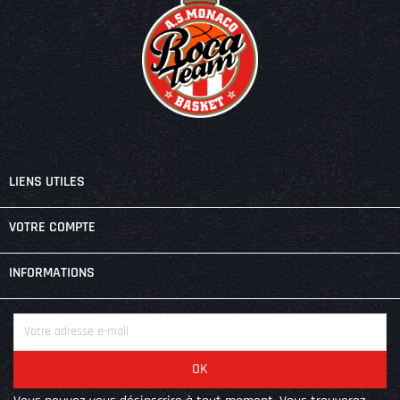

LIENS UTILES

VOTRE COMPTE
keyboard_arrow_down
INFORMATIONS