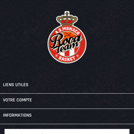

LIENS UTILES

VOTRE COMPTE
keyboard_arrow_down
INFORMATIONS