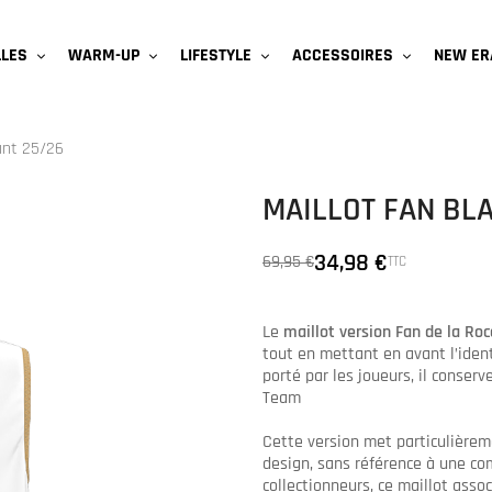
NEW ER
LLES
WARM-UP
LIFESTYLE
ACCESSOIRES
ant 25/26
MAILLOT FAN BL
34,98 €
69,95 €
TTC
Le
maillot version Fan de la Ro
tout en mettant en avant l’ident
porté par les joueurs, il conser
Team
Cette version met particulière
design, sans référence à une com
collectionneurs, ce maillot asso