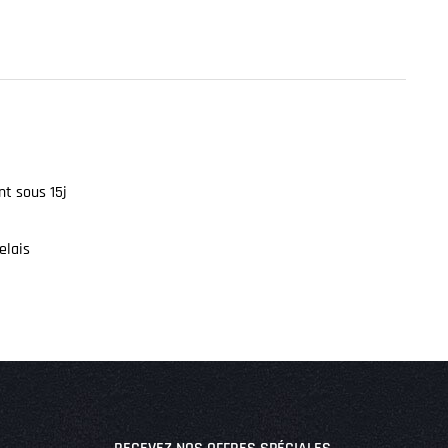
t sous 15j
elais