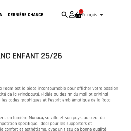
0
search

A
DERNIÈRE CHANCE
Français
ANC ENFANT 25/26
ca Team
est la pièce incontournable pour afficher votre passion
ité de la Principauté. Fidèle au design du maillot original
ve les codes graphiques et l’esprit emblématique de la Roca
ment en lumière
Monaco,
sa ville et son pays, au cœur du
pétition spécifique. Idéal pour les supporters et
cie confort et esthétisme, avec un tissu de
bonne qualité