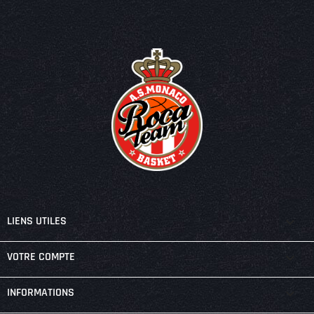

LIENS UTILES

VOTRE COMPTE
keyboard_arrow_down
INFORMATIONS