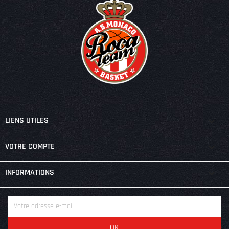

LIENS UTILES

VOTRE COMPTE
keyboard_arrow_down
INFORMATIONS