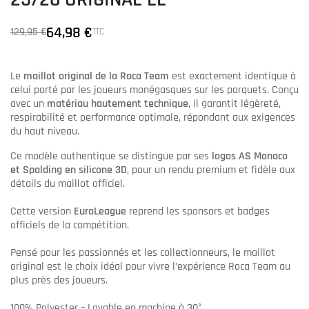
25/26 ORIGINAL EL
64,98 €
129,95 €
TTC
Le
maillot original de la Roca Team
est exactement identique à
celui porté par les joueurs monégasques sur les parquets. Conçu
avec un
matériau hautement technique
, il garantit légèreté,
respirabilité et performance optimale, répondant aux exigences
du haut niveau.
Ce modèle authentique se distingue par ses
logos AS Monaco
et Spalding en silicone 3D
, pour un rendu premium et fidèle aux
détails du maillot officiel.
Cette version
EuroLeague
reprend les sponsors et badges
officiels de la compétition.
Pensé pour les passionnés et les collectionneurs, le maillot
original est le choix idéal pour vivre l’expérience Roca Team au
plus près des joueurs.
100% Polyester – Lavable en machine à 30°.