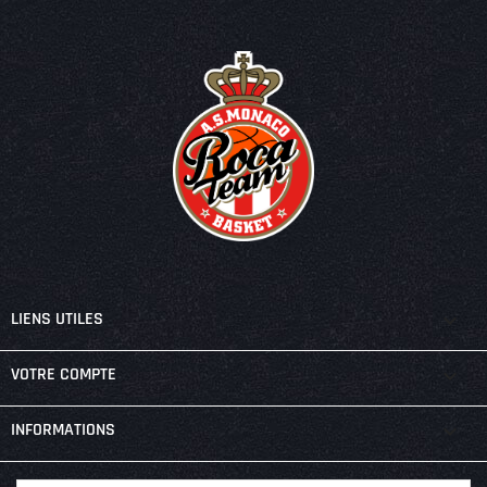

LIENS UTILES

VOTRE COMPTE
keyboard_arrow_down
INFORMATIONS